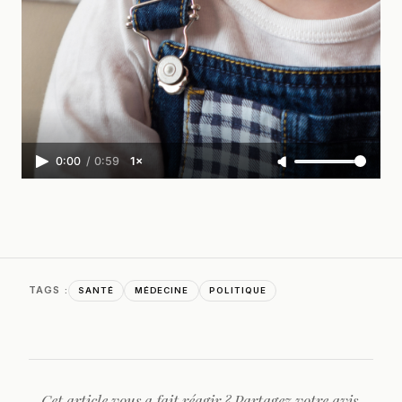
0:00
/
0:59
1×
TAGS :
SANTÉ
MÉDECINE
POLITIQUE
Cet article vous a fait réagir ? Partagez votre avis,