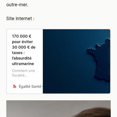
outre-mer.
Site internet :
170 000 €
pour éviter
30 000 € de
taxes :
l’absurdité
ultramarine
Comment une
fiscalité
obsolète prive
les enfants des
Égalité Santé Outre-mer
Proposition de loi
Outre-mer
d’essais
cliniques
gratuits — et
coûte des
millions aux