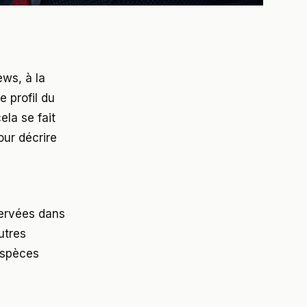
ws, à la
 profil du
la se fait
our décrire
ervées dans
utres
espèces