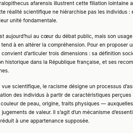
opithecus afarensis illustrent cette filiation lointaine 
te réalité scientifique ne hiérarchise pas les individus : 
 leur unité fondamentale.
st aujourd’hui au cœur du débat public, mais son usage
te tend à en altérer la compréhension. Pour en proposer 
l convient d’articuler trois dimensions : sa définition soc
ion historique dans la République française, et ses reco
nes.
e vue scientifique, le racisme désigne un processus d’as
sation des individus à partir de caractéristiques perçu
 couleur de peau, origine, traits physiques — auxquelles
jugements de valeur. Il s’agit d’un mécanisme d’essentia
st réduit à une appartenance supposée.