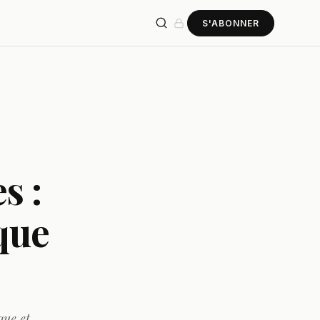
S'ABONNER
s :
que
que et