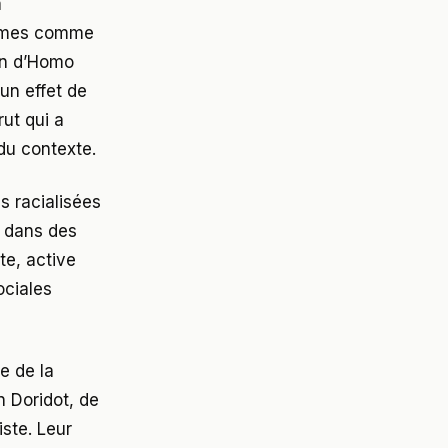
a
termes comme
ion d’Homo
un effet de
rut qui a
du contexte.
s racialisées
s dans des
te, active
ociales
le de la
n Doridot, de
ste. Leur