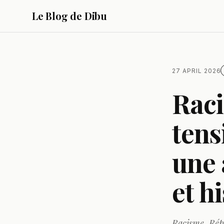
Le Blog de Dibu
27 APRIL 2026
Raci
tens
une 
et h
Racisme, Répu