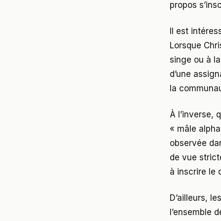
propos s’ins
Il est intére
Lorsque Chri
singe ou à la
d’une assign
la communau
À l’inverse, 
« mâle alpha 
observée dan
de vue stric
à inscrire l
D’ailleurs, 
l’ensemble d