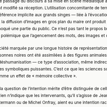
e passage du discours à sa mise en scène médiatique 
 modifié sa réception. L’utilisation concomitante de 
 référence implicite aux grands singes — liée à l’évocat
la diffusion d’images en gros plan du maire ont produit 
oqué une partie du public. Ce n’est pas tant le propos b
 polémique que l’agencement des mots, des images et 
iété marquée par une longue histoire de représentation
sonnes noires ont été assimilées à des figures animale
déshumanisation — ce type d’association, même indirec
es symboliques puissantes. C’est ce que les sciences s
mme un effet de « mémoire collective ».
la question de l’intention mérite d’être distinguée de cel
ien n’indique que les intervenants, qu’il s’agisse de Jea
rmann ou de Michel Onfray, aient eu une intention raci