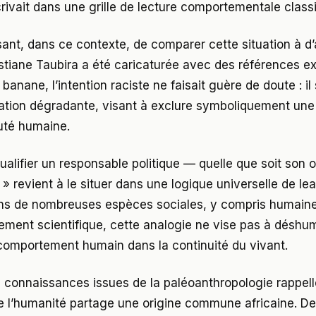
crivait dans une grille de lecture comportementale class
ssant, dans ce contexte, de comparer cette situation à d’
stiane Taubira a été caricaturée avec des références ex
 banane, l’intention raciste ne faisait guère de doute : il 
ation dégradante, visant à exclure symboliquement un
té humaine.
qualifier un responsable politique — quelle que soit son 
» revient à le situer dans une logique universelle de le
s de nombreuses espèces sociales, y compris humaines
tement scientifique, cette analogie ne vise pas à déshu
e comportement humain dans la continuité du vivant.
les connaissances issues de la paléoanthropologie rappel
e l’humanité partage une origine commune africaine. De