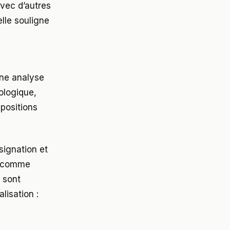
avec d’autres
elle souligne
une analyse
iologique,
mpositions
signation et
es comme
 sont
lisation :