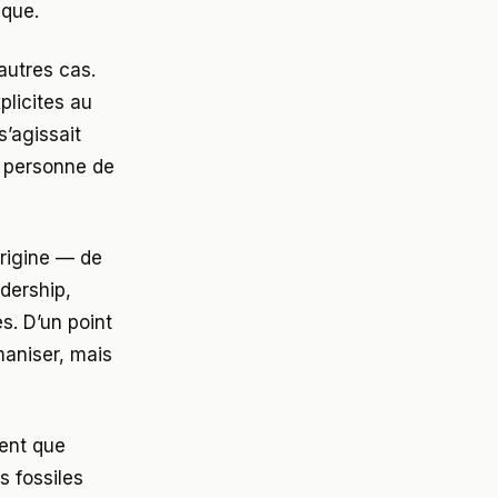
ique.
autres cas.
plicites au
s’agissait
e personne de
origine — de
adership,
. D’un point
maniser, mais
lent que
s fossiles