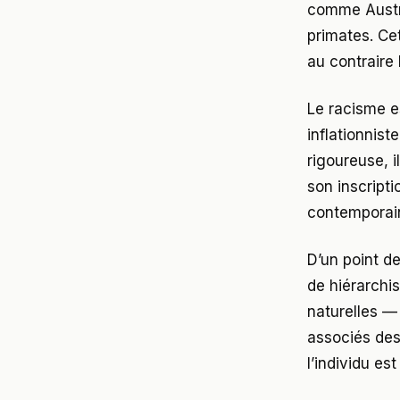
comme Austral
primates. Cet
au contraire
Le racisme e
inflationnis
rigoureuse, i
son inscript
contemporai
D’un point d
de hiérarchi
naturelles —
associés des 
l’individu e