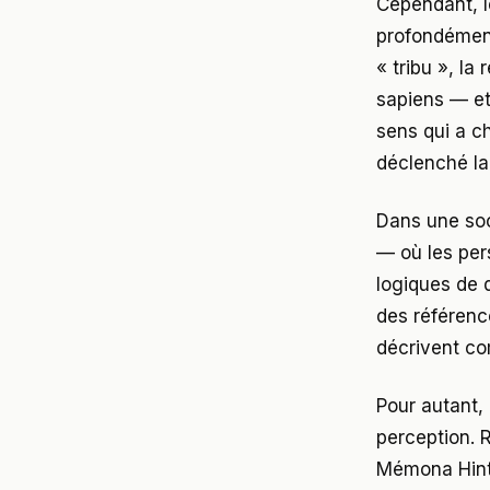
Cependant, l
profondément
« tribu », la
sapiens — et 
sens qui a ch
déclenché la
Dans une soc
— où les per
logiques de 
des référenc
décrivent co
Pour autant, 
perception. R
Mémona Hinte