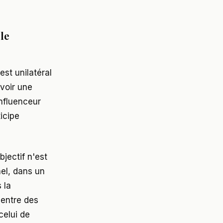
 le
est unilatéral
voir une
influenceur
icipe
jectif n'est
nel, dans un
 la
 entre des
celui de