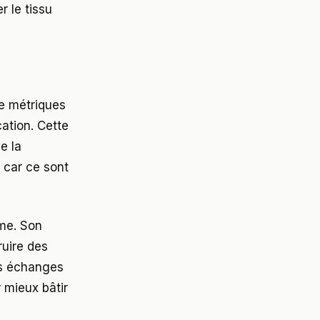
r le tissu
de métriques
cation. Cette
e la
 car ce sont
rme. Son
ruire des
es échanges
r mieux bâtir