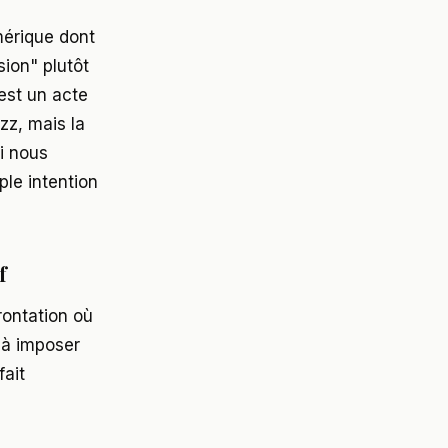
érique dont
sion" plutôt
'est un acte
zz, mais la
i nous
le intention
f
rontation où
 à imposer
fait