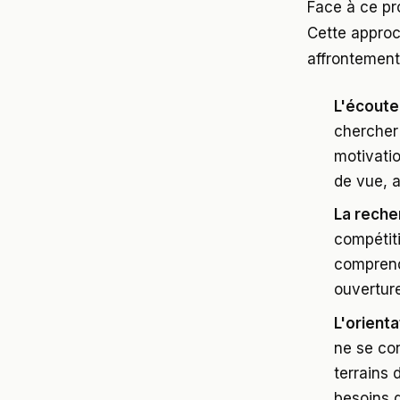
Face à ce pro
Cette approc
affrontement
L'écoute 
chercher
motivatio
de vue, a
La reche
compétiti
comprend
ouverture
L'orienta
ne se co
terrains 
besoins d