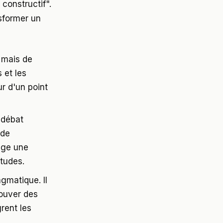
 constructif".
nsformer un
, mais de
 et les
ur d'un point
 débat
 de
ige une
itudes.
gmatique. Il
rouver des
grent les