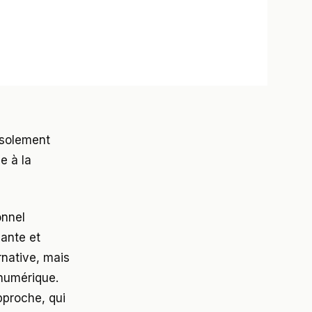
’isolement
e à la
onnel
ante et
rnative, mais
 numérique.
pproche, qui