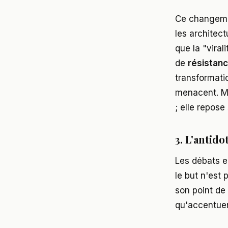
Ce changeme
les architect
que la "viral
de
résistanc
transformati
menacent. Ma
; elle repose
3. L'antido
Les débats e
le but n'est
son point de 
qu'accentuer 