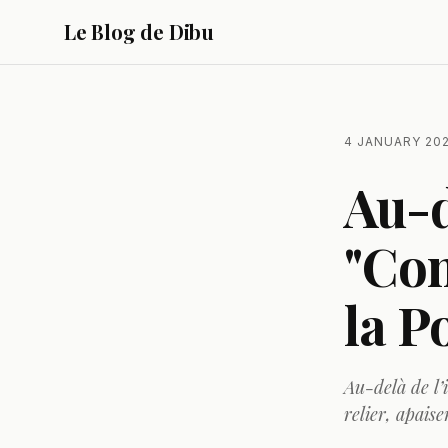
Le Blog de Dibu
4 JANUARY 20
Au-d
"Con
la P
Au-delà de l’
relier, apaise