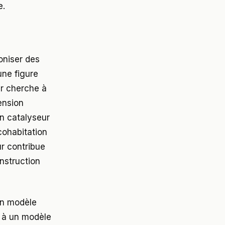
e.
oniser des
une figure
ur cherche à
ension
un catalyseur
cohabitation
r contribue
onstruction
'un modèle
e, à un modèle