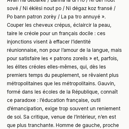
Avan na débarké / Banna la di i fo / Ni dèf nout
sové / Ni éklèsi nout po / Ni dégaz koz fransé /
Po bann patron zorèy / La pa tro annuyé ».
Couper les cheveux crépus, éclaircir la peau,
taire le créole pour un français docile : ces
injonctions visent à effacer l’identité
réunionnaise, non pour l’amour de la langue, mais
pour satisfaire les « patrons zoreils » et, parfois,
les élites créoles elles-mêmes, qui, dès les
premiers temps du peuplement, se rêvaient plus
métropolitaines que les métropolitains. Gauvin,
formé dans les écoles de la République, connaît
ce paradoxe : l’éducation française, outil
d’émancipation, exige trop souvent un reniement
de soi. Sa critique, venue de l’intérieur, n’en est
que plus tranchante. Homme de gauche, proche