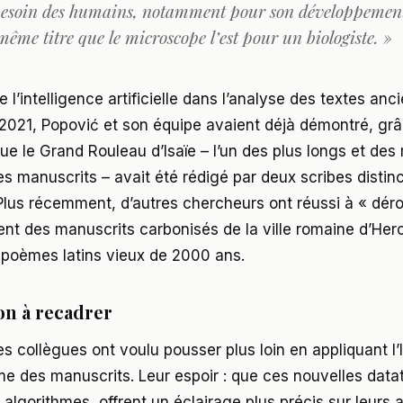
besoin des humains, notamment pour son développement
même titre que le microscope l’est pour un biologiste. »
 de l’intelligence artificielle dans l’analyse des textes anc
 2021, Popović et son équipe avaient déjà démontré, gr
ue le Grand Rouleau d’Isaïe – l’un des plus longs et des
s manuscrits – avait été rédigé par deux scribes distinc
 Plus récemment, d’autres chercheurs ont réussi à « déro
t des manuscrits carbonisés de la ville romaine d’Her
 poèmes latins vieux de 2000 ans.
on à recadrer
s collègues ont voulu pousser plus loin en appliquant l’I
e des manuscrits. Leur espoir : que ces nouvelles datat
 algorithmes, offrent un éclairage plus précis sur leurs 