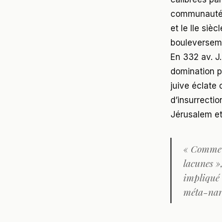
communautés 
et le IIe si
bouleversem
En 332 av. J.
domination pa
juive éclate
d’insurrecti
Jérusalem et 
« Comme a
lacunes »
impliqué 
méta-narr