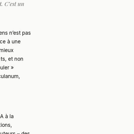
. C’est un
iens n’est pas
âce à une
 mieux
ts, et non
uler »
culanum,
A à la
ions,
auteurs – des