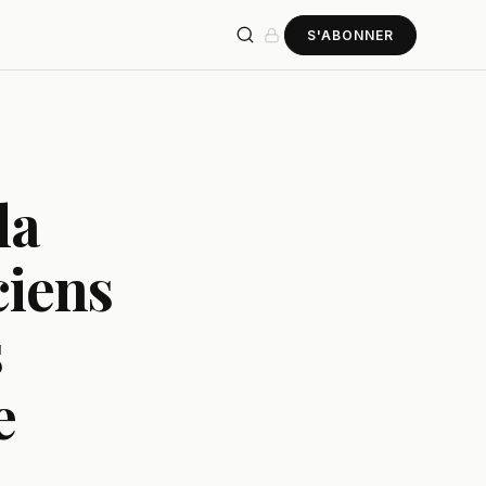
S'ABONNER
la
ciens
s
e