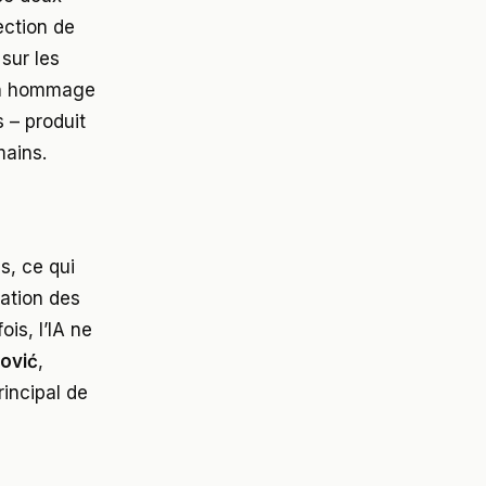
ection de
sur les
en hommage
 – produit
mains.
s, ce qui
lation des
ois, l’IA ne
ović
,
rincipal de