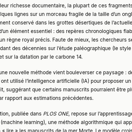
leur richesse documentaire, la plupart de ces fragments
lques lignes sur un morceau fragile de la taille d’un ong
ent conservé dans les grottes désertiques de l’actuelle
’un élément essentiel : des repères chronologiques fi
’un règne royal précis. Faute de mieux, les chercheurs s
ant des décennies sur l’étude paléographique (le style 
t sur la datation par le carbone 14.
 une nouvelle méthode vient bouleverser ce paysage : d
 ont utilisé l’intelligence artificielle (IA) pour proposer 
dit, suggérant que certains manuscrits pourraient être p
par rapport aux estimations précédentes.
tion, publiée dans
PLOS ONE
, repose sur l’apprentissag
(machine learning), une méthode algorithmique qui ap
à « lire » les manuscrits de la mer Morte. Le modèle cro