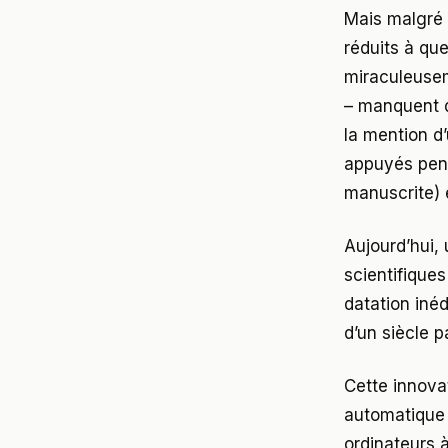
Mais malgré 
réduits à que
miraculeusem
– manquent d
la mention d
appuyés pend
manuscrite) e
Aujourd’hui,
scientifiques
datation iné
d’un siècle 
Cette innova
automatique 
ordinateurs 