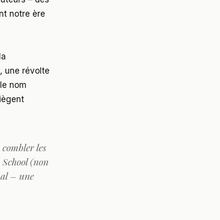
nt notre ère
la
, une révolte
 le nom
siègent
 combler les
y School (non
bal – une