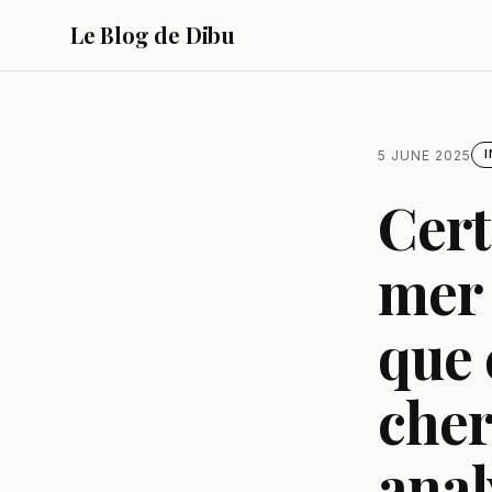
Le Blog de Dibu
5 JUNE 2025
I
Cert
mer 
que 
cher
anal