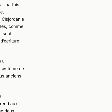
 – parfois
le,
 Cisjordanie
ables, comme
e sont
d’écriture
es
un système de
lus anciens
e
prend aux
ise deux