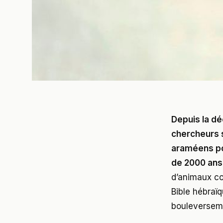
Depuis la dé
chercheurs s
araméens po
de 2000 ans
d’animaux con
Bible hébraï
bouleversem