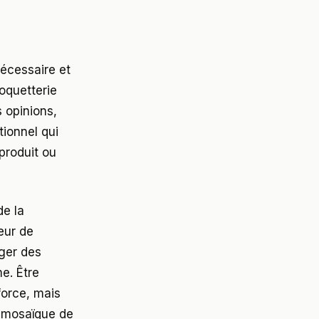
nécessaire et
oquetterie
 opinions,
tionnel qui
 produit ou
de la
eur de
ager des
e. Être
 force, mais
e mosaïque de