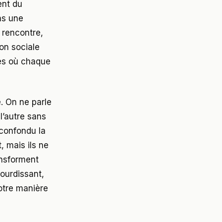
ent du
ns une
a rencontre,
ion sociale
res où chaque
. On ne parle
 l’autre sans
 confondu la
, mais ils ne
ansforment
sourdissant,
otre manière