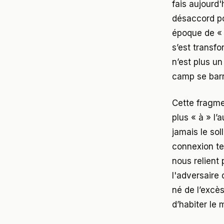
fais aujourd'
désaccord po
époque de « d
s’est transfo
n’est plus u
camp se barr
Cette fragme
plus « à » l’a
jamais le sol
connexion te
nous relient
l'adversaire 
né de l’excè
d’habiter l