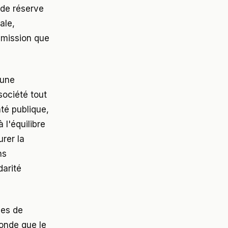
 de réserve
ale,
smission que
 une
société tout
nté publique,
 l'équilibre
rer la
ns
darité
ies de
fonde que le