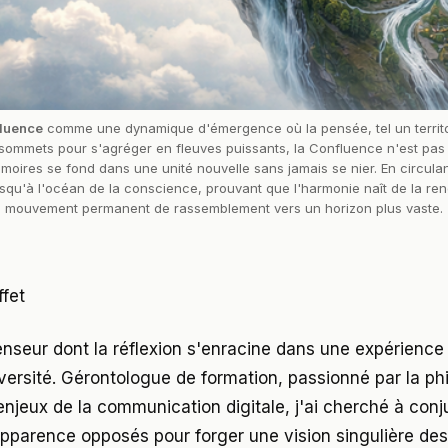
luence
 comme une dynamique d'émergence où la pensée, tel un territo
s sommets pour s'agréger en fleuves puissants, la Confluence n'est pas 
émoires se fond dans une unité nouvelle sans jamais se nier. En circul
squ'à l'océan de la conscience, prouvant que l'harmonie naît de la ren
mouvement permanent de rassemblement vers un horizon plus vaste.
ffet
enseur dont la réflexion s'enracine dans une expérience 
versité. Gérontologue de formation, passionné par la phi
 enjeux de la communication digitale, j'ai cherché à con
parence opposés pour forger une vision singulière des