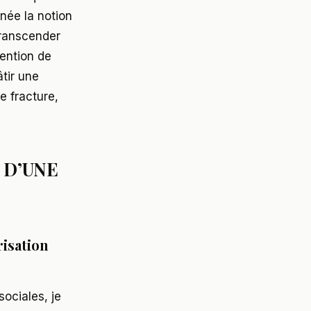
 née la notion
transcender
vention de
tir une
e fracture,
 D’UNE
risation
ociales, je