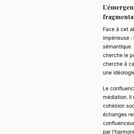
L’émergenc
fragmenta
Face à cet a
impérieuse :
sémantique. I
cherche le p
cherche à cap
une idéologi
Le confluenc
médiation. Il
cohésion soc
échanges res
confluenceur,
par l'harmon