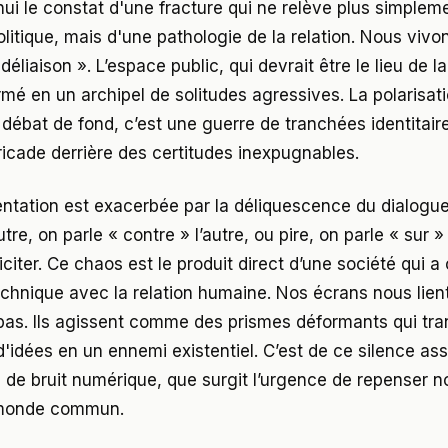
hui le constat d'une fracture qui ne relève plus simplem
litique, mais d'une pathologie de la relation. Nous vivo
éliaison ». L’espace public, qui devrait être le lieu de l
rmé en un archipel de solitudes agressives. La polarisat
n débat de fond, c’est une guerre de tranchées identitai
icade derrière des certitudes inexpugnables.
ntation est exacerbée par la déliquescence du dialogue
utre, on parle « contre » l’autre, ou pire, on parle « sur »
liciter. Ce chaos est le produit direct d’une société qui a
chnique avec la relation humaine. Nos écrans nous lient
 pas. Ils agissent comme des prismes déformants qui tr
d'idées en un ennemi existentiel. C’est de ce silence as
s de bruit numérique, que surgit l’urgence de repenser n
e monde commun.