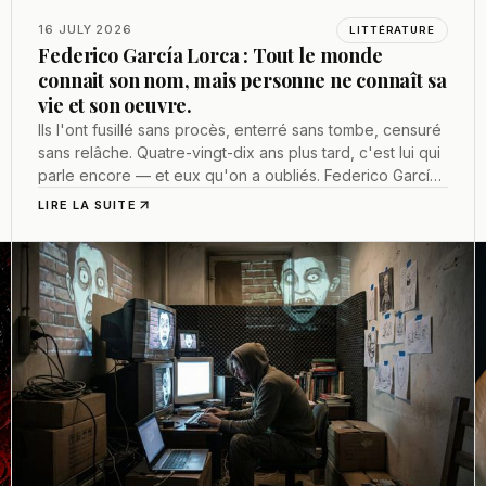
16 JULY 2026
LITTÉRATURE
Federico García Lorca : Tout le monde
connait son nom, mais personne ne connaît sa
vie et son oeuvre.
Ils l'ont fusillé sans procès, enterré sans tombe, censuré
sans relâche. Quatre-vingt-dix ans plus tard, c'est lui qui
parle encore — et eux qu'on a oubliés. Federico García
Lorca, le poète que mon grand-père lisait dans les
LIRE LA SUITE
prisons de Franco.